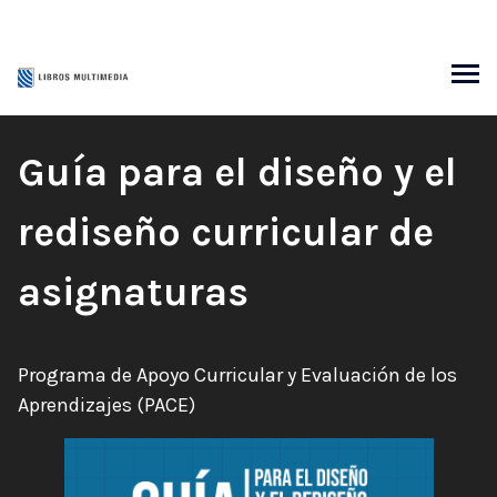
Saltar
al
contenido
SCAR
Título
Guía para el diseño y el
del
rediseño curricular de
libro:
asignaturas
Autores:
Programa de Apoyo Curricular y Evaluación de los
Aprendizajes (PACE)