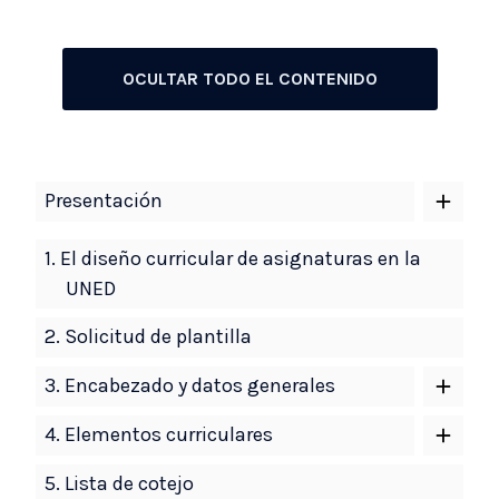
OCULTAR TODO EL CONTENIDO
Navegación
Presentación
por
el
1.
El diseño curricular de asignaturas en la
contenido
UNED
del
2.
Solicitud de plantilla
libro
3.
Encabezado y datos generales
4.
Elementos curriculares
5.
Lista de cotejo