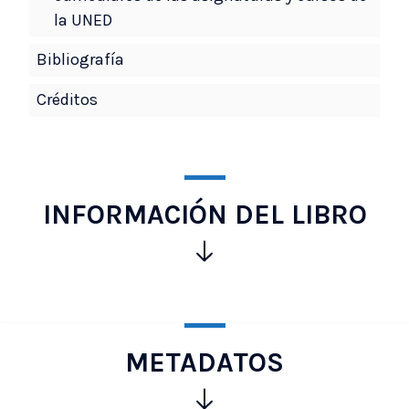
la UNED
Bibliografía
Créditos
INFORMACIÓN DEL LIBRO
Haz
clic
para
obtener
METADATOS
más
Haz